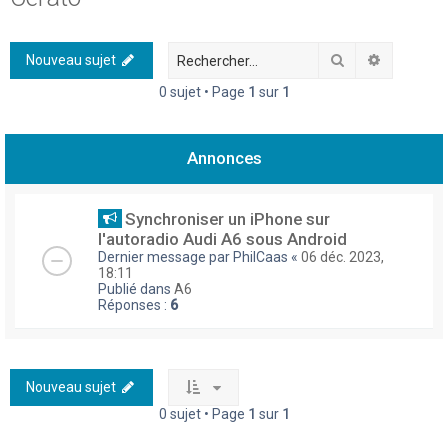
h
e
Rechercher
Recherch
Nouveau sujet
r
0 sujet • Page
1
sur
1
c
h
Annonces
e
r
Synchroniser un iPhone sur
l'autoradio Audi A6 sous Android
Dernier message par
PhilCaas
«
06 déc. 2023,
18:11
Publié dans
A6
Réponses :
6
Nouveau sujet
0 sujet • Page
1
sur
1