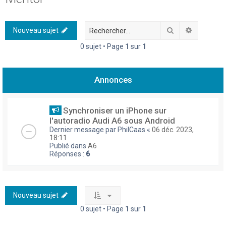
h
e
Rechercher
Recherch
Nouveau sujet
r
0 sujet • Page
1
sur
1
c
h
Annonces
e
r
Synchroniser un iPhone sur
l'autoradio Audi A6 sous Android
Dernier message par
PhilCaas
«
06 déc. 2023,
18:11
Publié dans
A6
Réponses :
6
Nouveau sujet
0 sujet • Page
1
sur
1