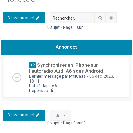
h
e
Rechercher
Recherch
Nouveau sujet
r
0 sujet • Page
1
sur
1
c
h
Annonces
e
r
Synchroniser un iPhone sur
l'autoradio Audi A6 sous Android
Dernier message par
PhilCaas
«
06 déc. 2023,
18:11
Publié dans
A6
Réponses :
6
Nouveau sujet
0 sujet • Page
1
sur
1