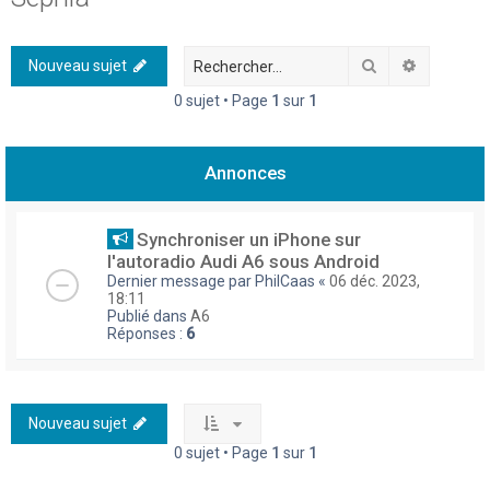
h
e
Rechercher
Recherch
Nouveau sujet
r
0 sujet • Page
1
sur
1
c
h
Annonces
e
r
Synchroniser un iPhone sur
l'autoradio Audi A6 sous Android
Dernier message par
PhilCaas
«
06 déc. 2023,
18:11
Publié dans
A6
Réponses :
6
Nouveau sujet
0 sujet • Page
1
sur
1