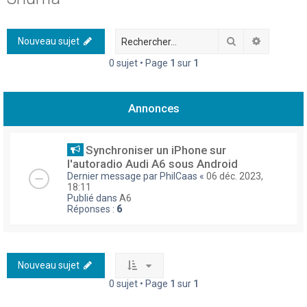
h
e
Rechercher
Recherch
Nouveau sujet
r
0 sujet • Page
1
sur
1
c
h
Annonces
e
r
Synchroniser un iPhone sur
l'autoradio Audi A6 sous Android
Dernier message par
PhilCaas
«
06 déc. 2023,
18:11
Publié dans
A6
Réponses :
6
Nouveau sujet
0 sujet • Page
1
sur
1