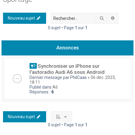
h
e
Rechercher
Recherch
Nouveau sujet
r
0 sujet • Page
1
sur
1
c
h
Annonces
e
r
Synchroniser un iPhone sur
l'autoradio Audi A6 sous Android
Dernier message par
PhilCaas
«
06 déc. 2023,
18:11
Publié dans
A6
Réponses :
6
Nouveau sujet
0 sujet • Page
1
sur
1