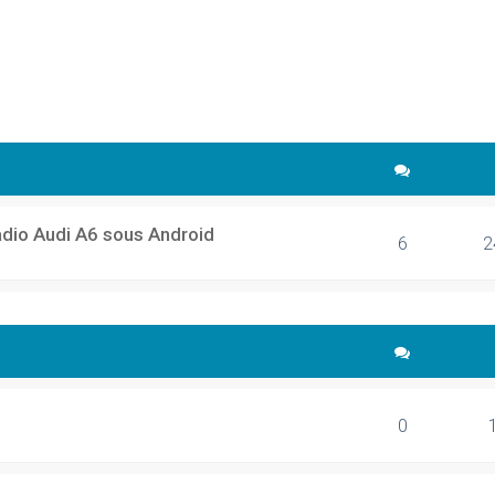
cher
echerche avancée
adio Audi A6 sous Android
6
2
0