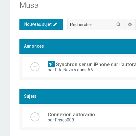
Musa
Recher
R
Nouveau sujet
Annonces
Synchroniser un iPhone sur l'autor
par
Pita Neva
» dans
A6
Sujets
Connexion autoradio
par
Prisca009