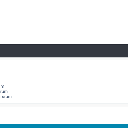
rum
orum
e forum