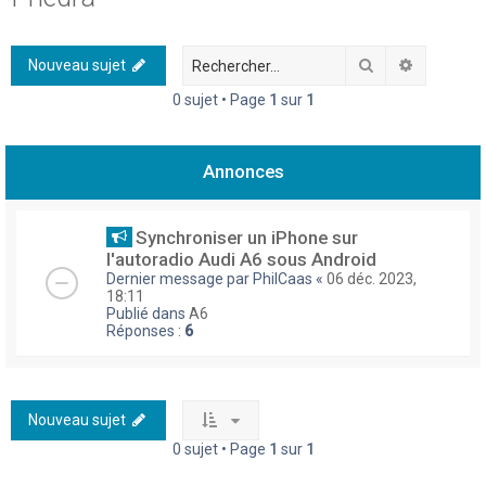
h
e
Rechercher
Recherch
Nouveau sujet
r
0 sujet • Page
1
sur
1
c
h
Annonces
e
r
Synchroniser un iPhone sur
l'autoradio Audi A6 sous Android
Dernier message par
PhilCaas
«
06 déc. 2023,
18:11
Publié dans
A6
Réponses :
6
Nouveau sujet
0 sujet • Page
1
sur
1