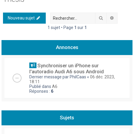
h
e
Rechercher
Recherch
Nouveau sujet
r
1 sujet • Page
1
sur
1
c
h
Annonces
e
r
Synchroniser un iPhone sur
l'autoradio Audi A6 sous Android
Dernier message par
PhilCaas
«
06 déc. 2023,
18:11
Publié dans
A6
Réponses :
6
Sujets