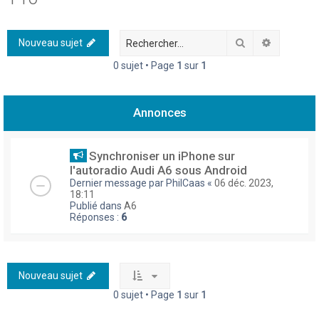
h
e
Rechercher
Recherch
Nouveau sujet
r
0 sujet • Page
1
sur
1
c
h
Annonces
e
r
Synchroniser un iPhone sur
l'autoradio Audi A6 sous Android
Dernier message par
PhilCaas
«
06 déc. 2023,
18:11
Publié dans
A6
Réponses :
6
Nouveau sujet
0 sujet • Page
1
sur
1