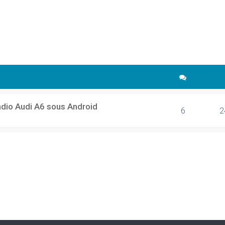
cher
echerche avancée
adio Audi A6 sous Android
6
2