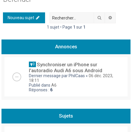
h
e
Rechercher
Recherch
Nouveau sujet
r
1 sujet • Page
1
sur
1
c
h
Annonces
e
r
Synchroniser un iPhone sur
l'autoradio Audi A6 sous Android
Dernier message par
PhilCaas
«
06 déc. 2023,
18:11
Publié dans
A6
Réponses :
6
Sujets