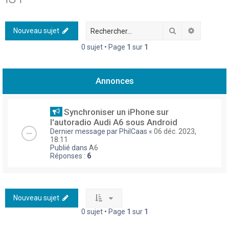
h
e
Rechercher
Recherch
Nouveau sujet
r
0 sujet • Page
1
sur
1
c
h
Annonces
e
r
Synchroniser un iPhone sur
l'autoradio Audi A6 sous Android
Dernier message par
PhilCaas
«
06 déc. 2023,
18:11
Publié dans
A6
Réponses :
6
Nouveau sujet
0 sujet • Page
1
sur
1