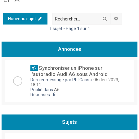
h
e
Rechercher
Recherch
Nouveau sujet
r
1 sujet • Page
1
sur
1
c
h
Annonces
e
r
Synchroniser un iPhone sur
l'autoradio Audi A6 sous Android
Dernier message par
PhilCaas
«
06 déc. 2023,
18:11
Publié dans
A6
Réponses :
6
Sujets