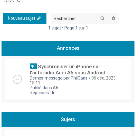
h
e
Rechercher
Recherch
Nouveau sujet
r
1 sujet • Page
1
sur
1
c
h
Annonces
e
r
Synchroniser un iPhone sur
l'autoradio Audi A6 sous Android
Dernier message par
PhilCaas
«
06 déc. 2023,
18:11
Publié dans
A6
Réponses :
6
Sujets