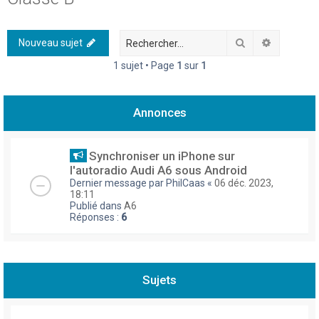
h
e
Rechercher
Recherch
Nouveau sujet
r
1 sujet • Page
1
sur
1
c
h
Annonces
e
r
Synchroniser un iPhone sur
l'autoradio Audi A6 sous Android
Dernier message par
PhilCaas
«
06 déc. 2023,
18:11
Publié dans
A6
Réponses :
6
Sujets