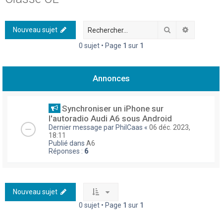
h
e
Rechercher
Recherch
Nouveau sujet
r
0 sujet • Page
1
sur
1
c
h
Annonces
e
r
Synchroniser un iPhone sur
l'autoradio Audi A6 sous Android
Dernier message par
PhilCaas
«
06 déc. 2023,
18:11
Publié dans
A6
Réponses :
6
Nouveau sujet
0 sujet • Page
1
sur
1