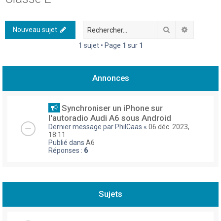
h
e
Rechercher
Recherch
Nouveau sujet
r
1 sujet • Page
1
sur
1
c
h
Annonces
e
r
Synchroniser un iPhone sur
l'autoradio Audi A6 sous Android
Dernier message par
PhilCaas
«
06 déc. 2023,
18:11
Publié dans
A6
Réponses :
6
Sujets