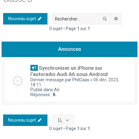
h
e
Rechercher
Recherch
Nouveau sujet
r
0 sujet • Page
1
sur
1
c
h
Annonces
e
r
Synchroniser un iPhone sur
l'autoradio Audi A6 sous Android
Dernier message par
PhilCaas
«
06 déc. 2023,
18:11
Publié dans
A6
Réponses :
6
Nouveau sujet
0 sujet • Page
1
sur
1