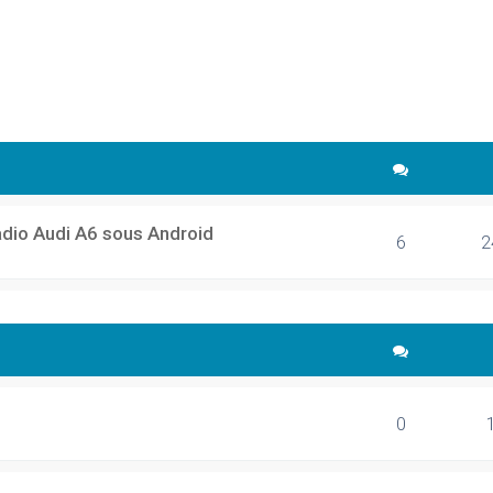
cher
echerche avancée
adio Audi A6 sous Android
6
2
0