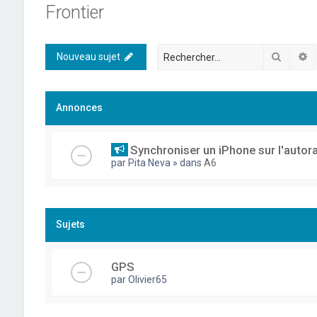
Frontier
Recher
R
Nouveau sujet
Annonces
Synchroniser un iPhone sur l'autor
par
Pita Neva
» dans
A6
Sujets
GPS
par
Olivier65