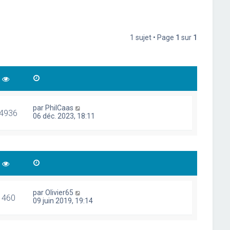
1 sujet • Page
1
sur
1
par
PhilCaas
4936
06 déc. 2023, 18:11
par
Olivier65
1460
09 juin 2019, 19:14