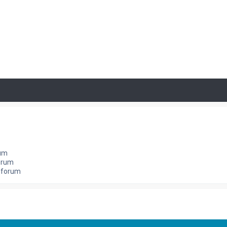
rum
orum
e forum