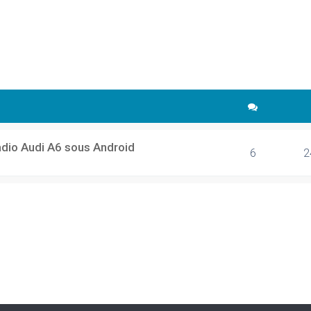
cher
echerche avancée
adio Audi A6 sous Android
6
2