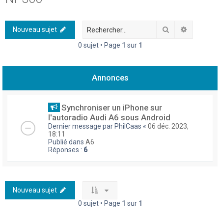
h
e
Rechercher
Recherch
Nouveau sujet
r
0 sujet • Page
1
sur
1
c
h
Annonces
e
r
Synchroniser un iPhone sur
l'autoradio Audi A6 sous Android
Dernier message par
PhilCaas
«
06 déc. 2023,
18:11
Publié dans
A6
Réponses :
6
Nouveau sujet
0 sujet • Page
1
sur
1