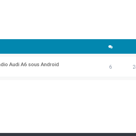
cher
echerche avancée
adio Audi A6 sous Android
6
2