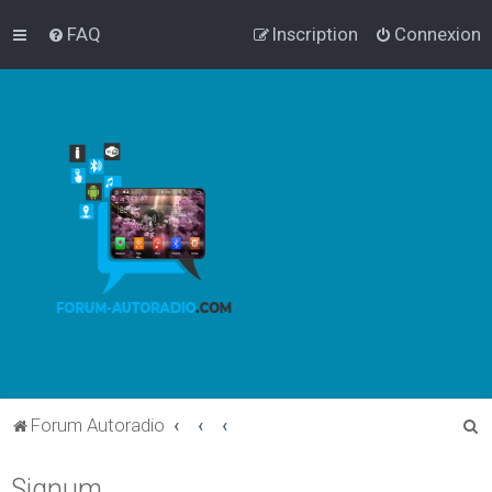
FAQ
Inscription
Connexion
R
Forum Autoradio
e
Signum
c