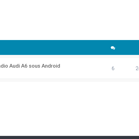
cher
echerche avancée
adio Audi A6 sous Android
6
2