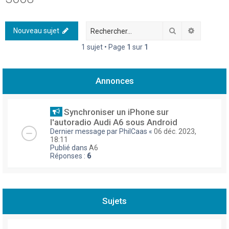
h
e
Rechercher
Recherch
Nouveau sujet
r
1 sujet • Page
1
sur
1
c
h
Annonces
e
r
Synchroniser un iPhone sur
l'autoradio Audi A6 sous Android
Dernier message par
PhilCaas
«
06 déc. 2023,
18:11
Publié dans
A6
Réponses :
6
Sujets