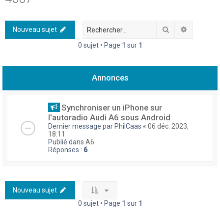
h
e
Rechercher
Recherch
Nouveau sujet
r
0 sujet • Page
1
sur
1
c
h
Annonces
e
r
Synchroniser un iPhone sur
l'autoradio Audi A6 sous Android
Dernier message par
PhilCaas
«
06 déc. 2023,
18:11
Publié dans
A6
Réponses :
6
Nouveau sujet
0 sujet • Page
1
sur
1