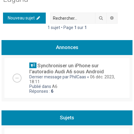
h
e
Rechercher
Recherch
Nouveau sujet
r
1 sujet • Page
1
sur
1
c
h
Annonces
e
r
Synchroniser un iPhone sur
l'autoradio Audi A6 sous Android
Dernier message par
PhilCaas
«
06 déc. 2023,
18:11
Publié dans
A6
Réponses :
6
Sujets