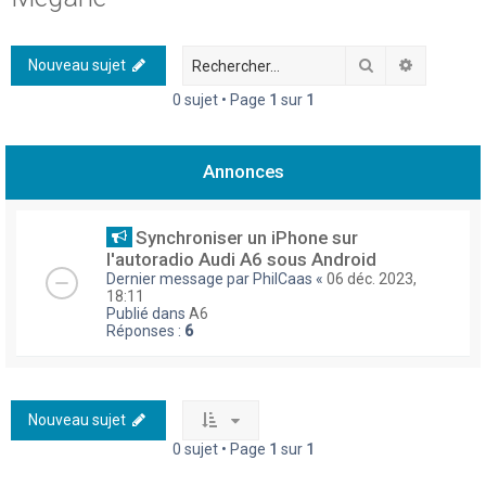
h
e
Rechercher
Recherch
Nouveau sujet
r
0 sujet • Page
1
sur
1
c
h
Annonces
e
r
Synchroniser un iPhone sur
l'autoradio Audi A6 sous Android
Dernier message par
PhilCaas
«
06 déc. 2023,
18:11
Publié dans
A6
Réponses :
6
Nouveau sujet
0 sujet • Page
1
sur
1