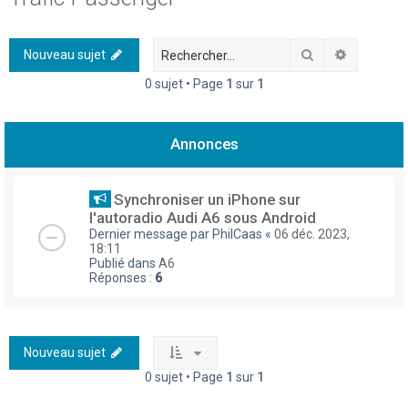
h
e
Rechercher
Recherch
Nouveau sujet
r
0 sujet • Page
1
sur
1
c
h
Annonces
e
r
Synchroniser un iPhone sur
l'autoradio Audi A6 sous Android
Dernier message par
PhilCaas
«
06 déc. 2023,
18:11
Publié dans
A6
Réponses :
6
Nouveau sujet
0 sujet • Page
1
sur
1