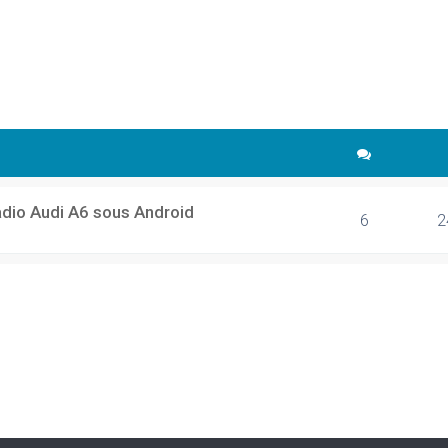
cher
echerche avancée
adio Audi A6 sous Android
6
2