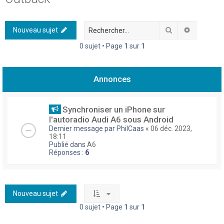
h
e
Rechercher
Recherch
Nouveau sujet
r
0 sujet • Page
1
sur
1
c
h
Annonces
e
r
Synchroniser un iPhone sur
l'autoradio Audi A6 sous Android
Dernier message par
PhilCaas
«
06 déc. 2023,
18:11
Publié dans
A6
Réponses :
6
Nouveau sujet
0 sujet • Page
1
sur
1