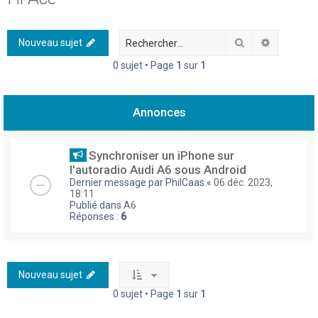
h
e
Rechercher
Recherch
Nouveau sujet
r
0 sujet • Page
1
sur
1
c
h
Annonces
e
r
Synchroniser un iPhone sur
l'autoradio Audi A6 sous Android
Dernier message par
PhilCaas
«
06 déc. 2023,
18:11
Publié dans
A6
Réponses :
6
Nouveau sujet
0 sujet • Page
1
sur
1