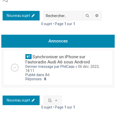
h
e
Rechercher
Recherch
Nouveau sujet
r
0 sujet • Page
1
sur
1
c
h
Annonces
e
r
Synchroniser un iPhone sur
l'autoradio Audi A6 sous Android
Dernier message par
PhilCaas
«
06 déc. 2023,
18:11
Publié dans
A6
Réponses :
6
Nouveau sujet
0 sujet • Page
1
sur
1