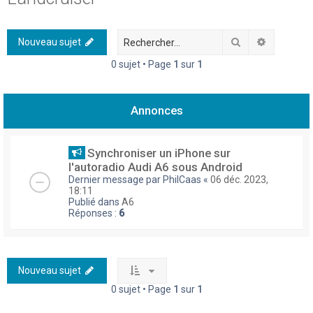
h
e
Rechercher
Recherch
Nouveau sujet
r
0 sujet • Page
1
sur
1
c
h
Annonces
e
r
Synchroniser un iPhone sur
l'autoradio Audi A6 sous Android
Dernier message par
PhilCaas
«
06 déc. 2023,
18:11
Publié dans
A6
Réponses :
6
Nouveau sujet
0 sujet • Page
1
sur
1