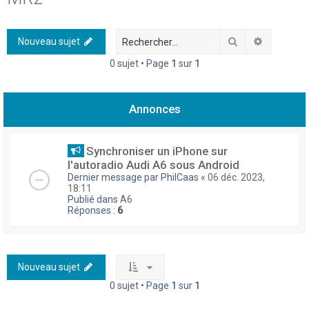
h
e
Rechercher
Recherch
Nouveau sujet
r
0 sujet • Page
1
sur
1
c
h
Annonces
e
r
Synchroniser un iPhone sur
l'autoradio Audi A6 sous Android
Dernier message par
PhilCaas
«
06 déc. 2023,
18:11
Publié dans
A6
Réponses :
6
Nouveau sujet
0 sujet • Page
1
sur
1