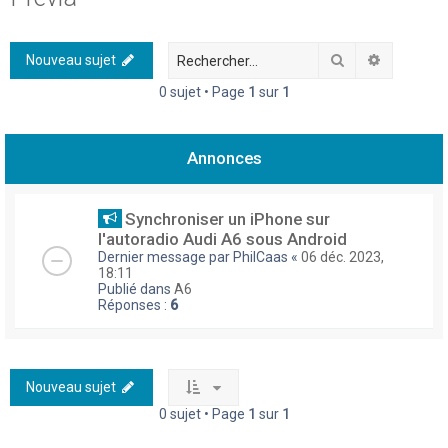
h
e
Rechercher
Recherch
Nouveau sujet
r
0 sujet • Page
1
sur
1
c
h
Annonces
e
r
Synchroniser un iPhone sur
l'autoradio Audi A6 sous Android
Dernier message par
PhilCaas
«
06 déc. 2023,
18:11
Publié dans
A6
Réponses :
6
Nouveau sujet
0 sujet • Page
1
sur
1