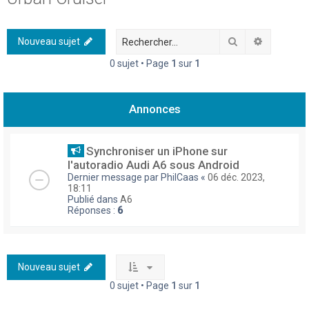
h
e
Rechercher
Recherch
Nouveau sujet
r
0 sujet • Page
1
sur
1
c
h
Annonces
e
r
Synchroniser un iPhone sur
l'autoradio Audi A6 sous Android
Dernier message par
PhilCaas
«
06 déc. 2023,
18:11
Publié dans
A6
Réponses :
6
Nouveau sujet
0 sujet • Page
1
sur
1