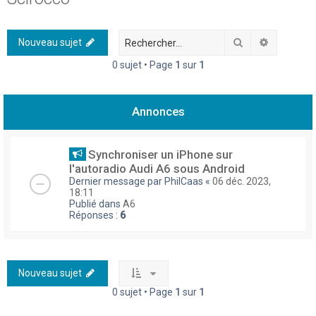
h
e
Rechercher
Recherch
Nouveau sujet
r
0 sujet • Page
1
sur
1
c
h
Annonces
e
r
Synchroniser un iPhone sur
l'autoradio Audi A6 sous Android
Dernier message par
PhilCaas
«
06 déc. 2023,
18:11
Publié dans
A6
Réponses :
6
Nouveau sujet
0 sujet • Page
1
sur
1