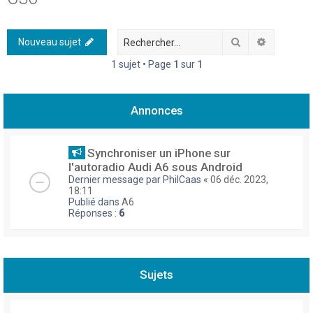
h
e
Rechercher
Recherch
Nouveau sujet
r
1 sujet • Page
1
sur
1
c
h
Annonces
e
r
Synchroniser un iPhone sur
l'autoradio Audi A6 sous Android
Dernier message par
PhilCaas
«
06 déc. 2023,
18:11
Publié dans
A6
Réponses :
6
Sujets