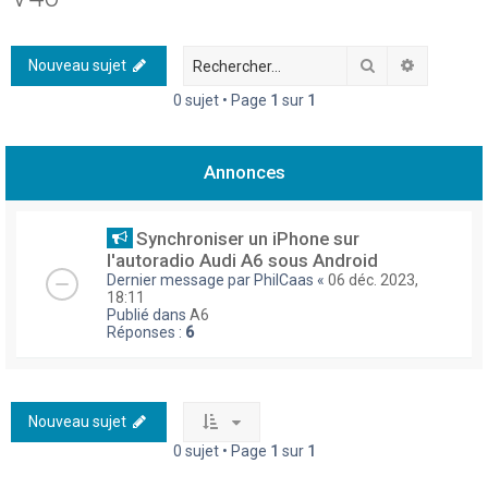
h
e
Rechercher
Recherch
Nouveau sujet
r
0 sujet • Page
1
sur
1
c
h
Annonces
e
r
Synchroniser un iPhone sur
l'autoradio Audi A6 sous Android
Dernier message par
PhilCaas
«
06 déc. 2023,
18:11
Publié dans
A6
Réponses :
6
Nouveau sujet
0 sujet • Page
1
sur
1