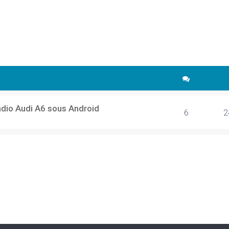
cher
echerche avancée
adio Audi A6 sous Android
6
2