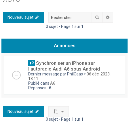
h
e
Rechercher
Recherch
Nouveau sujet
r
0 sujet • Page
1
sur
1
c
h
Annonces
e
r
Synchroniser un iPhone sur
l'autoradio Audi A6 sous Android
Dernier message par
PhilCaas
«
06 déc. 2023,
18:11
Publié dans
A6
Réponses :
6
Nouveau sujet
0 sujet • Page
1
sur
1