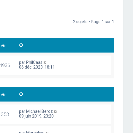
2 sujets • Page
1
sur
1
par
PhilCaas
4936
06 déc. 2023, 18:11
par
Michael Beroz
1353
09 juin 2019, 23:20
par
Marceline