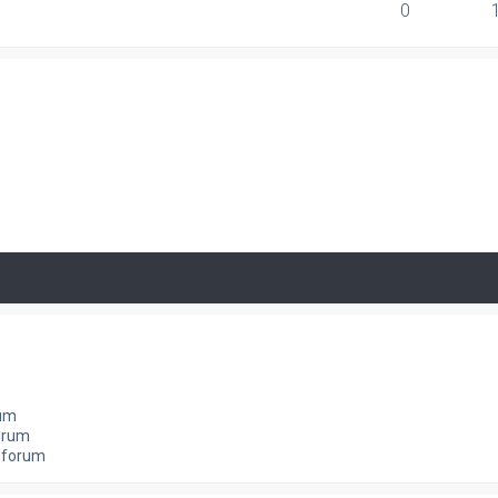
0
rum
orum
e forum