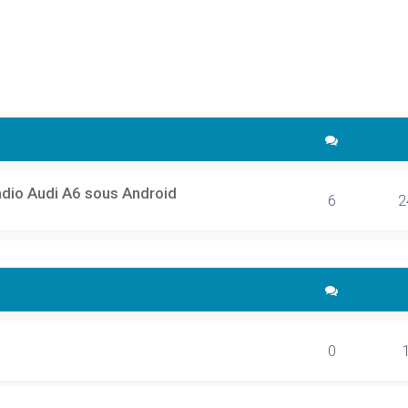
cher
echerche avancée
adio Audi A6 sous Android
6
2
0