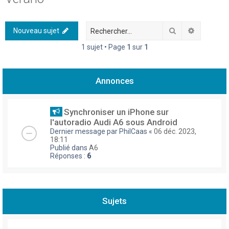
h
e
Rechercher
Recherch
Nouveau sujet
r
1 sujet • Page
1
sur
1
c
h
Annonces
e
r
Synchroniser un iPhone sur
l'autoradio Audi A6 sous Android
Dernier message par
PhilCaas
«
06 déc. 2023,
18:11
Publié dans
A6
Réponses :
6
Sujets