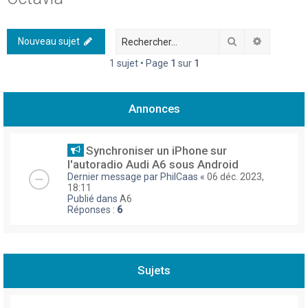
h
e
Rechercher
Recherch
Nouveau sujet
r
1 sujet • Page
1
sur
1
c
h
Annonces
e
r
Synchroniser un iPhone sur
l'autoradio Audi A6 sous Android
Dernier message par
PhilCaas
«
06 déc. 2023,
18:11
Publié dans
A6
Réponses :
6
Sujets