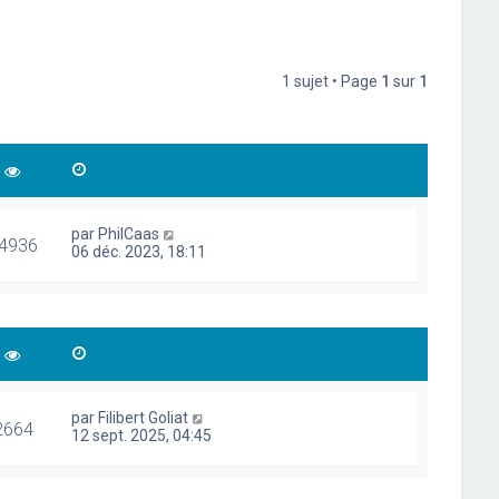
1 sujet • Page
1
sur
1
par
PhilCaas
4936
06 déc. 2023, 18:11
par
Filibert Goliat
2664
12 sept. 2025, 04:45