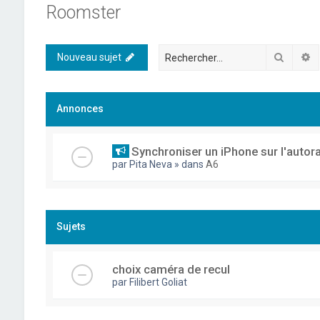
Roomster
Recher
R
Nouveau sujet
Annonces
Synchroniser un iPhone sur l'autor
par
Pita Neva
» dans
A6
Sujets
choix caméra de recul
par
Filibert Goliat