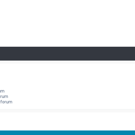
rum
orum
e forum