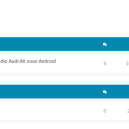
cher
echerche avancée
adio Audi A6 sous Android
6
2
0