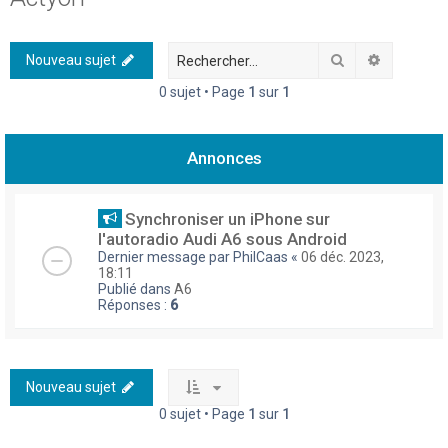
h
e
Rechercher
Recherch
Nouveau sujet
r
0 sujet • Page
1
sur
1
c
h
Annonces
e
r
Synchroniser un iPhone sur
l'autoradio Audi A6 sous Android
Dernier message par
PhilCaas
«
06 déc. 2023,
18:11
Publié dans
A6
Réponses :
6
Nouveau sujet
0 sujet • Page
1
sur
1