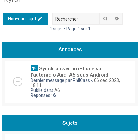
h
e
Rechercher
Recherch
Nouveau sujet
r
1 sujet • Page
1
sur
1
c
h
Annonces
e
r
Synchroniser un iPhone sur
l'autoradio Audi A6 sous Android
Dernier message par
PhilCaas
«
06 déc. 2023,
18:11
Publié dans
A6
Réponses :
6
Sujets