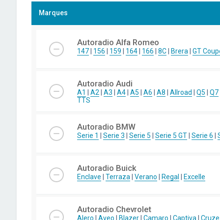
Marques
Autoradio Alfa Romeo
147
|
156
|
159
|
164
|
166
|
8C
|
Brera
|
GT Coup
Autoradio Audi
A1
|
A2
|
A3
|
A4
|
A5
|
A6
|
A8
|
Allroad
|
Q5
|
Q7
TTS
Autoradio BMW
Serie 1
|
Serie 3
|
Serie 5
|
Serie 5 GT
|
Serie 6
|
Autoradio Buick
Enclave
|
Terraza
|
Verano
|
Regal
|
Excelle
Autoradio Chevrolet
Alero
|
Aveo
|
Blazer
|
Camaro
|
Captiva
|
Cruze