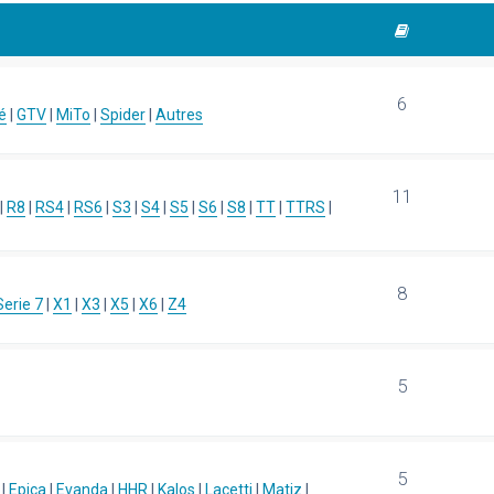
6
é
|
GTV
|
MiTo
|
Spider
|
Autres
11
|
R8
|
RS4
|
RS6
|
S3
|
S4
|
S5
|
S6
|
S8
|
TT
|
TTRS
|
8
Serie 7
|
X1
|
X3
|
X5
|
X6
|
Z4
5
5
|
Epica
|
Evanda
|
HHR
|
Kalos
|
Lacetti
|
Matiz
|