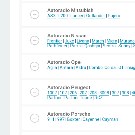
Autoradio Mitsubishi
ASX
|
L200
|
Lancer
|
Outlander
|
Pajero
Autoradio Nissan
Frontier
|
Juke
|
Livana
|
March
|
Micra
|
Murano
Pathfinder
|
Patrol
|
Qashqai
|
Sentra
|
Sunny
|
Autoradio Opel
Agila
|
Antara
|
Astra
|
Combo
|
Corsa
|
GT
|
Insi
Autoradio Peugeot
1007
|
107
|
206
|
207
|
208
|
3008
|
307
|
308
|
4
Partner
|
Partner Tepee
|
RCZ
Autoradio Porsche
911
|
997
|
Boxter
|
Cayenne
|
Cayman