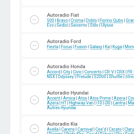
Autoradio Fiat
500
|
Bravo
|
Croma
|
Doblo
|
Fiorino Qubo
|
Gra
Evo
|
Sedici
|
Seicento
|
Stilo
|
Ulysse
Autoradio Ford
Fiesta
|
Focus
|
Fusion
|
Galaxy
|
Ka
|
Kuga
|
Mon
Autoradio Honda
Accord
|
City
|
Civic
|
Concerto
|
CR-V
|
CRX
|
FR
NSX
|
Odyssey
|
Prelude
|
S2000
|
Shuttle
|
Str
Autoradio Hyundai
Accent
|
Amica
|
Atos
|
Atos Prime
|
Azera
|
Co
Azera
|
H1
|
Highway Van
|
i10
|
i30
|
Lantra
|
Mat
Autres Hyundai
Autoradio Kia
Avella
|
Carens
|
Carnival
|
Cee'd
|
Cerato
|
Clar