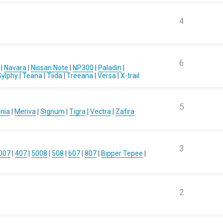
4
6
|
Navara
|
Nissan Note
|
NP300
|
Paladin
|
Sylphy
|
Teana
|
Tiida
|
Treeana
|
Versa
|
X-trail
5
gnia
|
Meriva
|
Signum
|
Tigra
|
Vectra
|
Zafira
3
007
|
407
|
5008
|
508
|
607
|
807
|
Bipper Tepee
|
2