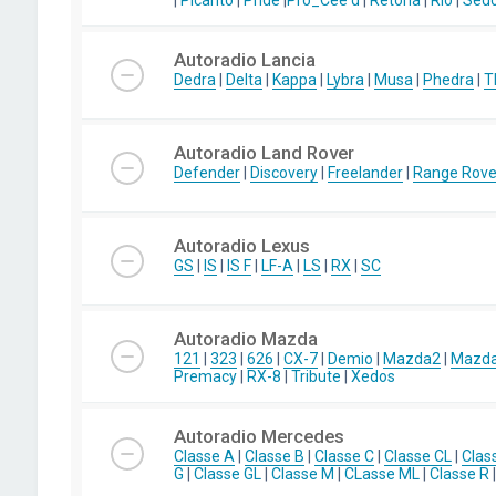
|
Picanto
|
Pride
|
Pro_Cee'd
|
Retona
|
Rio
|
Sed
Autoradio Lancia
Dedra
|
Delta
|
Kappa
|
Lybra
|
Musa
|
Phedra
|
T
Autoradio Land Rover
Defender
|
Discovery
|
Freelander
|
Range Rove
Autoradio Lexus
GS
|
IS
|
IS F
|
LF-A
|
LS
|
RX
|
SC
Autoradio Mazda
121
|
323
|
626
|
CX-7
|
Demio
|
Mazda2
|
Mazd
Premacy
|
RX-8
|
Tribute
|
Xedos
Autoradio Mercedes
Classe A
|
Classe B
|
Classe C
|
Classe CL
|
Clas
G
|
Classe GL
|
Classe M
|
CLasse ML
|
Classe R