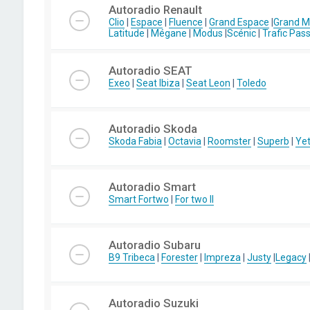
Autoradio Renault
Clio
|
Espace
|
Fluence
|
Grand Espace
|
Grand 
Latitude
|
Mégane
|
Modus
|
Scénic
|
Trafic Pas
Autoradio SEAT
Exeo
|
Seat Ibiza
|
Seat Leon
|
Toledo
Autoradio Skoda
Skoda Fabia
|
Octavia
|
Roomster
|
Superb
|
Yet
Autoradio Smart
Smart Fortwo
|
For two II
Autoradio Subaru
B9 Tribeca
|
Forester
|
Impreza
|
Justy
|
Legacy
Autoradio Suzuki