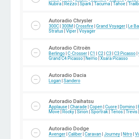
Nubira
|
Rezzo
|
Spark
|
Tacuma
|
Tahoe
|
Trail
Autoradio Chrysler
300C
|
300M
|
Crossfire
|
Grand Voyager
|
Le Ba
Stratus
|
Viper
|
Voyager
Autoradio Citroën
Berlingo
|
C-Crosser
|
C1
|
C2
|
C3
|
C3 Picasso
|
Grand C4 Picasso
|
Nemo
|
Xsara Picasso
Autoradio Dacia
Logan
|
Sandero
Autoradio Daihatsu
Applause
|
Charade
|
Copen
|
Cuore
|
Domino
|
Move
|
Rocky
|
Sirion
|
Sportrak
|
Terios
|
Trevis
Autoradio Dodge
Avenger
|
Caliber
|
Caravan
|
Journey
|
Nitro
|
Vi