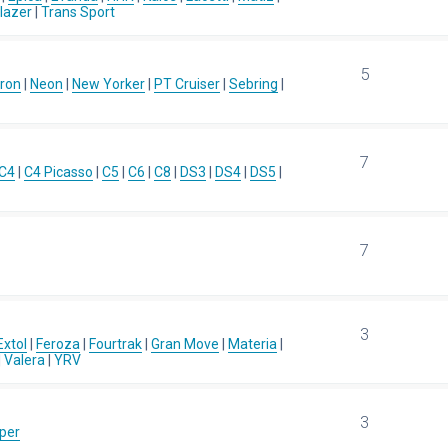
blazer
|
Trans Sport
5
ron
|
Neon
|
New Yorker
|
PT Cruiser
|
Sebring
|
7
C4
|
C4 Picasso
|
C5
|
C6
|
C8
|
DS3
|
DS4
|
DS5
|
7
3
Extol
|
Feroza
|
Fourtrak
|
Gran Move
|
Materia
|
|
Valera
|
YRV
3
per