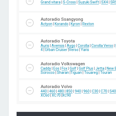
Grand vitara
|
S-Cross
|
Suzuki Swift
|
SX4
|
SR
Autoradio Ssangyong
Actyon
|
Korando
|
Kyron
|
Rexton
Autoradio Toyota
Auris
|
Avensis
|
Aygo
|
Corolla
|
Corolla Verso
|
4
|
Urban Cruiser
|
Verso
|
Yaris
Autoradio Volkswagen
Caddy
|
Eos
|
Fox
|
Golf
|
Golf Plus
|
Jetta
|
New B
Scirocco
|
Sharan
|
Tiguan
|
Touareg
|
Touran
Autoradio Volvo
440
|
460
|
480
|
850
|
940
|
960
|
C30
|
C70
|
S40
XC60
|
XC70
|
XC90