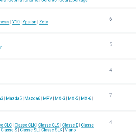
ona
|
Sephia
|
Shuma
|
Sorento
|
Soul
|
Sportage
6
hesis
|
Y10
|
Ypsilon
|
Zeta
5
r
4
7
a3
|
Mazda5
|
Mazda6
|
MPV
|
MX-3
|
MX-5
|
MX-6
|
4
se CLC
|
Classe CLK
|
Classe CLS
|
Classe E
|
Classe
|
Classe S
|
Classe SL
|
Classe SLK
|
Viano