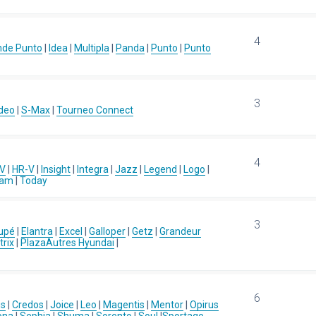
4
nde Punto
|
Idea
|
Multipla
|
Panda
|
Punto
|
Punto
3
deo
|
S-Max
|
Tourneo Connect
4
-V
|
HR-V
|
Insight
|
Integra
|
Jazz
|
Legend
|
Logo
|
eam
|
Today
3
upé
|
Elantra
|
Excel
|
Galloper
|
Getz
|
Grandeur
rix
|
Plaza
Autres Hyundai
|
6
us
|
Credos
|
Joice
|
Leo
|
Magentis
|
Mentor
|
Opirus