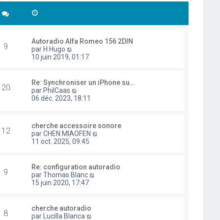
Autoradio Alfa Romeo 156 2DIN
9
C
par
H Hugo
o
10 juin 2019, 01:17
n
s
u
Re: Synchroniser un iPhone su…
20
l
C
par
PhilCaas
t
o
06 déc. 2023, 18:11
e
n
r
s
l
u
cherche accessoire sonore
e
l
12
C
par
CHEN MIAOFEN
d
t
o
11 oct. 2025, 09:45
e
e
n
r
r
s
n
l
u
i
Re: configuration autoradio
e
9
l
e
C
par
Thomas Blanc
d
t
r
o
15 juin 2020, 17:47
e
e
m
n
r
r
e
s
n
l
s
u
i
cherche autoradio
e
8
s
l
e
C
par
Lucilla Blanca
d