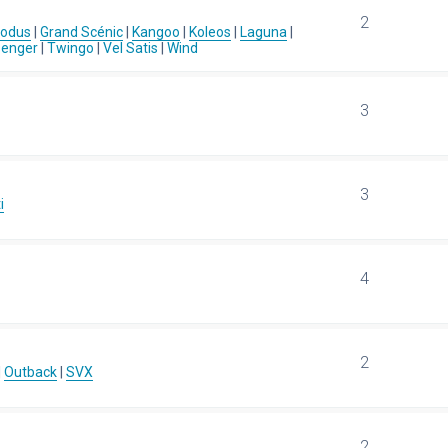
2
Modus
|
Grand Scénic
|
Kangoo
|
Koleos
|
Laguna
|
senger
|
Twingo
|
Vel Satis
|
Wind
3
3
i
4
2
|
Outback
|
SVX
2