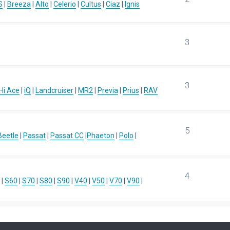
S
|
Breeza
|
Alto
|
Celerio
|
Cultus
|
Ciaz
|
Ignis
3
3
Hi Ace
|
iQ
|
Landcruiser
|
MR2
|
Previa
|
Prius
|
RAV
5
eetle
|
Passat
|
Passat CC
|
Phaeton
|
Polo
|
4
|
S60
|
S70
|
S80
|
S90
|
V40
|
V50
|
V70
|
V90
|